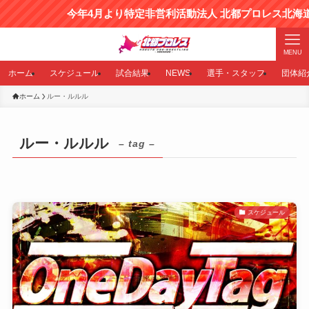
今年4月より特定非営利活動法人 北都プロレス北海道
MENU
ホーム
スケジュール
試合結果
NEWS
選手・スタッフ
団体紹
ホーム
ルー・ルルル
ルー・ルルル
– tag –
スケジュール