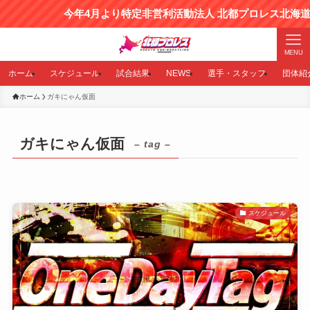
今年4月より特定非営利活動法人 北都プロレス北海道と
MENU
ホーム
スケジュール
試合結果
NEWS
選手・スタッフ
団体紹
ホーム
ガキにゃん仮面
ガキにゃん仮面
– tag –
スケジュール