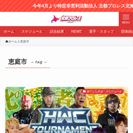
今年4月より特定非営利活動法人 北都プロレス北
MENU
ホーム
スケジュール
試合結果
NEWS
選手・スタッフ
団体紹
ホーム
恵庭市
恵庭市
– tag –
終了した大会・スケジュール