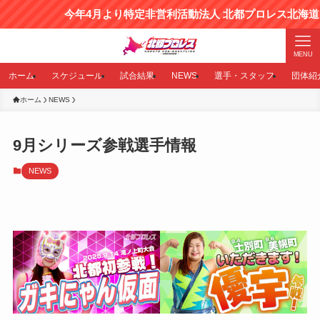
今年4月より特定非営利活動法人 北都プロレス北海道と
MENU
ホーム
スケジュール
試合結果
NEWS
選手・スタッフ
団体紹
ホーム
NEWS
9月シリーズ参戦選手情報
NEWS