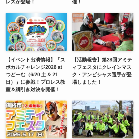
レスが登場！
催！
【イベント出演情報】「ス
【活動報告】第28回アミテ
ポカルチャレンジ2026 at
ィフェスタにクレインマス
つどーむ（6/20 土 & 21
ク・アンビシャス選手が登
日）」に参戦！プロレス教
場しました！
室＆綱引き対決を開催！